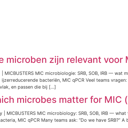
 microben zijn relevant voor 
m | MICBUSTERS MIC microbiologie: SRB, SOB, IRB — wat 
, ijzerreducerende bacteriën, MIC qPCR Veel teams vragen:
lak, en passen die bij […]
ch microbes matter for MIC 
y | MICBUSTERS MIC microbiology: SRB, SOB, IRB — what t
g bacteria, MIC qPCR Many teams ask: “Do we have SRB?” A b