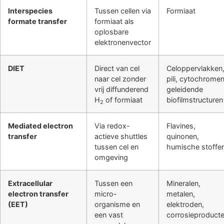
Interspecies
Tussen cellen via
Formiaat
formate transfer
formiaat als
oplosbare
elektronenvector
DIET
Direct van cel
Celoppervlakken
naar cel zonder
pili, cytochromen
vrij diffunderend
geleidende
H
of formiaat
biofilmstructuren
2
Mediated electron
Via redox-
Flavines,
transfer
actieve shuttles
quinonen,
tussen cel en
humische stoffe
omgeving
Extracellular
Tussen een
Mineralen,
electron transfer
micro-
metalen,
(EET)
organisme en
elektroden,
een vast
corrosieproduct