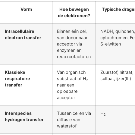
Vorm
Hoe bewegen
Typische drage
de elektronen?
Intracellulaire
Binnen één cel,
NADH, quinonen,
electron transfer
van donor naar
cytochromen, Fe
acceptor via
S-eiwitten
enzymen en
redoxcofactoren
Klassieke
Van organisch
Zuurstof, nitraat,
respiratoire
substraat of H
sulfaat, ijzer(III)
2
transfer
naar een
oplosbare
acceptor
Interspecies
Tussen cellen via
H
2
hydrogen transfer
diffusie van
waterstof