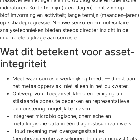
massaverliesmetingen als microbiologische en chemische
indicatoren. Korte termijn (uren–dagen) richt zich op
biofilmvorming en activiteit; lange termijn (maanden–jaren)
op schadeprogressie. Nieuwe sensoren en moleculaire
analysetechnieken bieden steeds directer inzicht in de
microbiële bijdrage aan corrosie.
Wat dit betekent voor asset-
integriteit
Meet waar corrosie werkelijk optreedt — direct aan
het metaaloppervlak, niet alleen in het bulkwater.
Ontwerp voor toegankelijkheid en reiniging om
stilstaande zones te beperken en representatieve
bemonstering mogelijk te maken.
Integreer microbiologische, chemische en
metallurgische data in één diagnostisch raamwerk.
Houd rekening met overgangssituaties
(aerobe/anaerobe wisselingen, temperatuurcycli) als